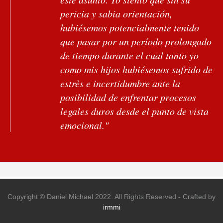
pericia y sabia orientación,
hubiésemos potencialmente tenido
que pasar por un período prolongado
de tiempo durante el cual tanto yo
como mis hijos hubiésemos sufrido de
estrès e incertidumbre ante la
posibilidad de enfrentar procesos
legales duros desde el punto de vista
emocional."
"Deseo expresar mi agradecimiento
por la profesionalidad con la que
dirijiò mi último caso. De no haber
sido por sus sabios consejos e
instrucciones, estoy seguro de que el
Copyright © Daniel Michael 2022. All Rights Reserved - Crafted by
resultado hubiese sido menos que
irmmi
satisfactorio. Estoy absolutamente