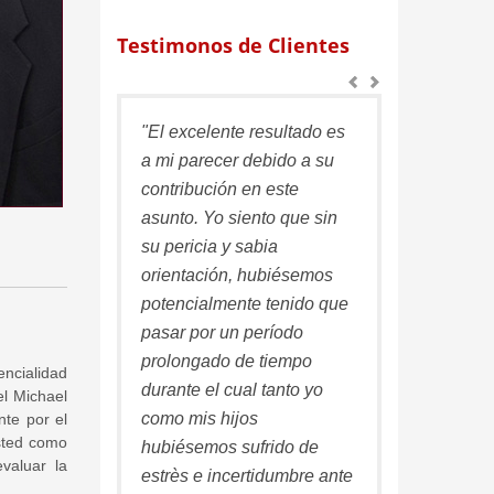
Testimonos de Clientes
"El excelente resultado es
"Deseo exp
a mi parecer debido a su
agradecimi
contribución en este
profesional
asunto. Yo siento que sin
dirijiò mi 
su pericia y sabia
haber sido
orientación, hubiésemos
consejos e 
potencialmente tenido que
estoy segu
pasar por un período
resultado 
prolongado de tiempo
menos que s
ncialidad
durante el cual tanto yo
Estoy abso
el Michael
como mis hijos
contento co
nte por el
usted como
hubiésemos sufrido de
valuar la
estrès e incertidumbre ante