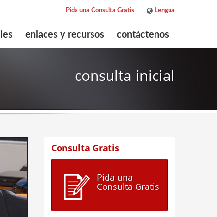
Pida una Consulta Gratis
Lengua
ENGLISH
les
enlaces y recursos
contàctenos
ESPAÑOL
consulta inicial
Consulta Gratis
Pida una
Consulta Gratis