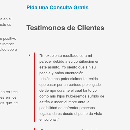
Pida una Consulta Gratis
a en el
esto es
Testimonos de Clientes
o positivo
de romper
dico sobre
"El excelente resultado es a mi
parecer debido a su contribución en
este asunto. Yo siento que sin su
pericia y sabia orientación,
hubiésemos potencialmente tenido
que pasar por un período prolongado
de tiempo durante el cual tanto yo
zan en tres
como mis hijos hubiésemos sufrido de
nes en los
estrès e incertidumbre ante la
nas que se
posibilidad de enfrentar procesos
legales duros desde el punto de vista
emocional."