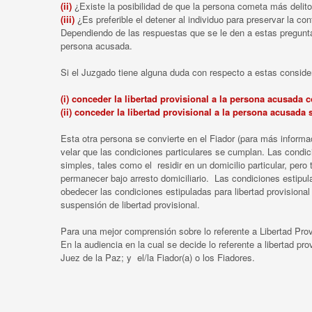
(ii)
¿Existe la posibilidad de que la persona cometa más delitos 
(iii)
¿Es preferible el detener al individuo para preservar la co
Dependiendo de las respuestas que se le den a estas preguntas
persona acusada.
Si el Juzgado tiene alguna duda con respecto a estas conside
(i) conceder la libertad provisional a la persona acusada 
(ii) conceder la libertad provisional a la persona acusada
Esta otra persona se convierte en el Fiador (para más informa
velar que las condiciones particulares se cumplan. Las cond
simples, tales como el residir en un domicilio particular, p
permanecer bajo arresto domiciliario. Las condiciones estip
obedecer las condiciones estipuladas para libertad provisional
suspensión de libertad provisional.
Para una mejor comprensión sobre lo referente a Libertad Prov
En la audiencia en la cual se decide lo referente a libertad pr
Juez de la Paz; y el/la Fiador(a) o los Fiadores.