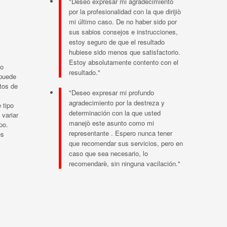
"Deseo expresar mi agradecimiento
por la profesionalidad con la que dirijiò
mi último caso. De no haber sido por
sus sabios consejos e instrucciones,
estoy seguro de que el resultado
hubiese sido menos que satisfactorio.
Estoy absolutamente contento con el
go
resultado."
 puede
tos de
"Deseo expresar mi profundo
agradecimiento por la destreza y
 tipo
determinación con la que usted
 variar
manejò este asunto como mi
po.
representante . Espero nunca tener
es
que recomendar sus servicios, pero en
caso que sea necesario, lo
recomendarè, sin ninguna vacilación."