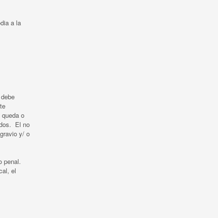
dia a la
r debe
te
e queda o
ados. El no
gravio y/ o
so penal.
al, el