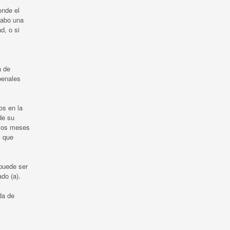
onde el
cabo una
d, o si
,
a de
penales
os en la
de su
rios meses
y que
 puede ser
do (a).
da de