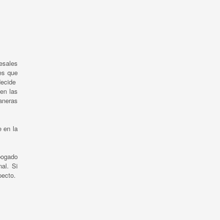
cesales
es que
decide
en las
aneras
e en la
abogado
nal. Si
pecto.