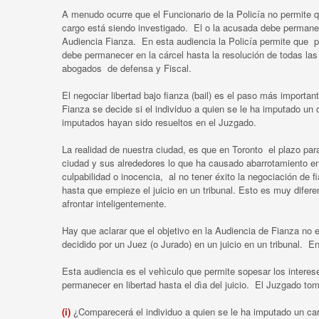
A menudo ocurre que el Funcionario de la Policía no permite q
cargo está siendo investigado. El o la acusada debe permanec
Audiencia Fianza. En esta audiencia la Policía permite que pe
debe permanecer en la cárcel hasta la resolución de todas l
abogados de defensa y Fiscal.
El negociar libertad bajo fianza (bail) es el paso más importan
Fianza se decide si el individuo a quien se le ha imputado un
imputados hayan sido resueltos en el Juzgado.
La realidad de nuestra ciudad, es que en Toronto el plazo pa
ciudad y sus alrededores lo que ha causado abarrotamiento en
culpabilidad o inocencia, al no tener éxito la negociación de
hasta que empieze el juicio en un tribunal. Esto es muy difer
afrontar inteligentemente.
Hay que aclarar que el objetivo en la Audiencia de Fianza no 
decidido por un Juez (o Jurado) en un juicio en un tribunal. E
Esta audiencia es el vehìculo que permite sopesar los intere
permanecer en libertad hasta el dìa del juicio. El Juzgado to
(i)
¿Comparecerá el individuo a quien se le ha imputado un carg