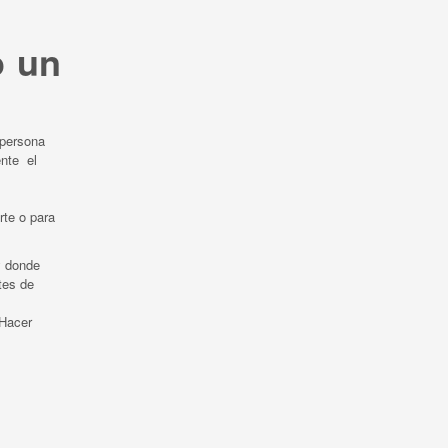
o un
a persona
ente el
te o para
y donde
ntes de
 Hacer