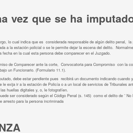
una vez que se ha imputad
go, lo cual indica que es considerada responsable de algún delito penal, l
da a la estación policial o se le permite dejar la escena del delito. Normalm
la fecha en la cual esta persona debe comparecer en el Juzgado.
miso de Comparecer ante la corte, Convocatoria para Compromiso con la cor
ajo un Funcionario. (Formulario 11.1).
mputado, debe estar pendiente pues recibirá un documento indicando cuando 
e exija ir a la estación de Policía o a un local de servicios de Tribunales a
s huellas digitales y, o, le fotografíen.
uede ser considerado según el Código Penal (s. 145) como el delito de ¨ No
e arresto para la persona incriminada
ANZA