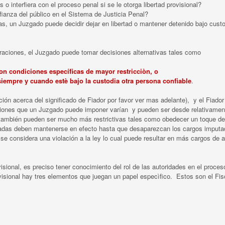
o interfiera con el proceso penal si se le otorga libertad provisional?
nfianza del público en el Sistema de Justicia Penal?
, un Juzgado puede decidir dejar en libertad o mantener detenido bajo custo
raciones, el Juzgado puede tomar decisiones alternativas tales como
con condiciones específicas de mayor restricciòn, o
 siempre y cuando estè bajo la custodia otra persona confiable
.
ción acerca del significado de Fiador por favor ver mas adelante), y el Fiado
iciones que un Juzgado puede imponer varían y pueden ser desde relativamen
ero también pueden ser mucho más restrictivas tales como obedecer un toque d
uladas deben mantenerse en efecto hasta que desaparezcan los cargos imput
 se considera una violación a la ley lo cual puede resultar en más cargos de a
isional, es preciso tener conocimiento del rol de las autoridades en el proce
ovisional hay tres elementos que juegan un papel especìfico. Estos son el Fisc