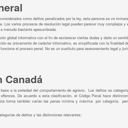
neral
onsiderados como delitos penalizados por la ley, esta persona se ve immers
nte. Los varios procesos de resolución legal pueden parecer muy complejos y 
a y a menudo bastante apesumbrada.
n global informativa con el fin de esclarecer ciertas dudas y darle un sentid
ción es únicamente de carácter informativo, es simplificada con la finalidad 
funciona el proceso penal. No es un sustituto para asesoramiento legal y jurí
en Canadá
 base a la seriedad del comportamiento de agravio. Los delitos se categori
offences. De acuerdo a esta clasificación, el Código Penal hace distincio
e esta forma también varían las penas mínima y máxima por categoría, pe
tegorías de delitos y las distinciones relevantes: