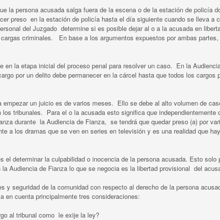
ue la persona acusada salga fuera de la escena o de la estación de policía d
er preso en la estación de policía hasta el día siguiente cuando se lleva a 
rsonal del Juzgado determine si es posible dejar al o a la acusada en liberta
as cargas criminales. En base a los argumentos expuestos por ambas partes
te en la etapa inicial del proceso penal para resolver un caso. En la Audienci
 cargo por un delito debe permanecer en la cárcel hasta que todos los cargos 
ra empezar un juicio es de varios meses. Ello se debe al alto volumen de cas
 los tribunales. Para el o la acusada esto significa que independientemente 
 fianza durante la Audiencia de Fianza, se tendrá que quedar preso (a) por va
ente a los dramas que se ven en series en televisión y es una realidad que ha
es el determinar la culpabilidad o inocencia de la persona acusada. Esto solo
n la Audiencia de Fianza lo que se negocia es la libertad provisional del acusa
ses y seguridad de la comunidad con respecto al derecho de la persona acusa
ma en cuenta principalmente tres consideraciones:
o al tribunal como le exije la ley?