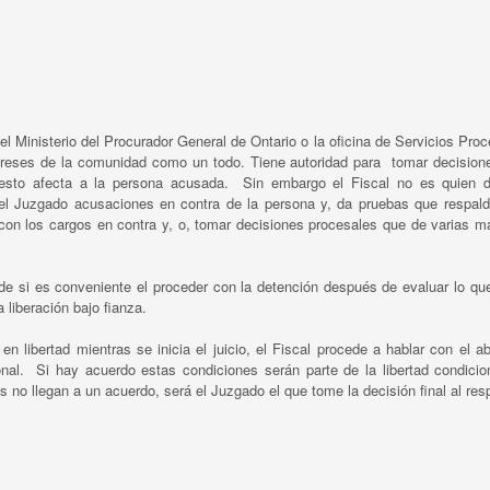
el Ministerio del Procurador General de Ontario o la oficina de Servicios Pro
ntereses de la comunidad como un todo. Tiene autoridad para tomar decision
esto afecta a la persona acusada. Sin embargo el Fiscal no es quien 
te el Juzgado acusaciones en contra de la persona y, da pruebas que respald
 con los cargos en contra y, o, tomar decisiones procesales que de varias m
cide si es conveniente el proceder con la detención después de evaluar lo qu
liberación bajo fianza.
n libertad mientras se inicia el juicio, el Fiscal procede a hablar con el 
onal. Si hay acuerdo estas condiciones serán parte de la libertad condicio
no llegan a un acuerdo, será el Juzgado el que tome la decisión final al res