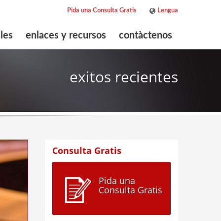
Pida una Consulta Gratis
Lengua
ENGLISH
les
enlaces y recursos
contàctenos
ESPAÑOL
exitos recientes
Consulta Gratis
Pida una
Consulta Gratis