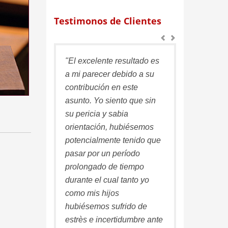
Testimonos de Clientes
"El excelente resultado es
"Deseo exp
a mi parecer debido a su
agradecimi
contribución en este
profesional
asunto. Yo siento que sin
dirijiò mi 
su pericia y sabia
haber sido
orientación, hubiésemos
consejos e 
potencialmente tenido que
estoy segu
pasar por un período
resultado 
prolongado de tiempo
menos que s
durante el cual tanto yo
Estoy abso
como mis hijos
contento co
hubiésemos sufrido de
estrès e incertidumbre ante